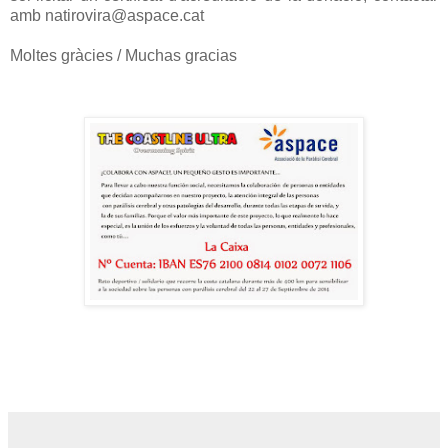
amb natirovira@aspace.cat
Moltes gràcies / Muchas gracia
s